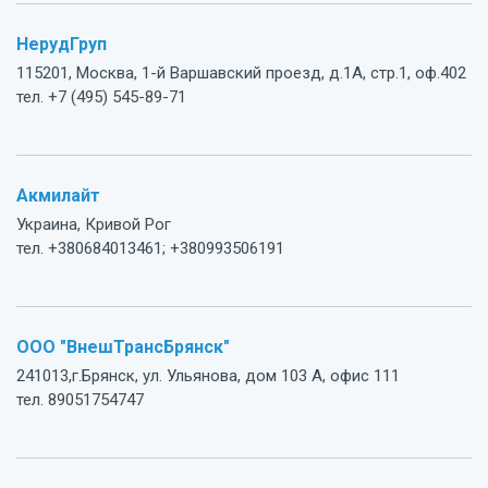
НерудГруп
115201, Москва, 1-й Варшавский проезд, д.1А, стр.1, оф.402
тел. +7 (495) 545-89-71
Акмилайт
Украина, Кривой Рог
тел. +380684013461; +380993506191
ООО "ВнешТрансБрянск"
241013,г.Брянск, ул. Ульянова, дом 103 А, офис 111
тел. 89051754747