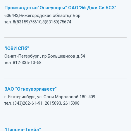
Производство"Огнеупоры" ОАО"Эй Джи Си БСЗ"
606443,Нижегородская область,г.Бор
тел. 8(83159)75610;8(83159)75674
"ЮВИ СПб"
Санкт-Петербург , пр.Большевиков д.54
тел. 812-335-10-58
ЗАО "Огнеупоринвест"
г. Екатеринбург, ул. Сони Морозовой 180-409
тел. (343)262-61-91, 2615093, 2615098
"Пионер-Трейд"