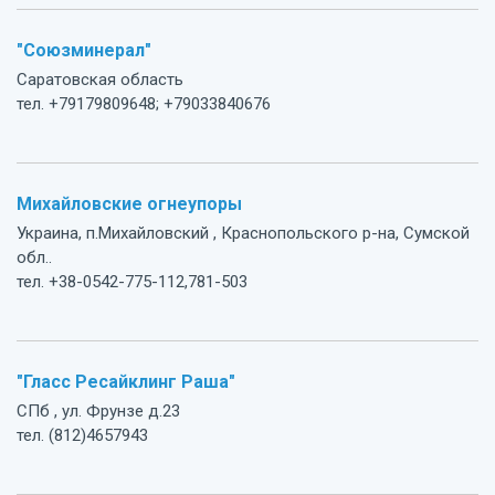
"Союзминерал"
Саратовская область
тел. +79179809648; +79033840676
Михайловские огнеупоры
Украина, п.Михайловский , Краснопольского р-на, Сумской
обл..
тел. +38-0542-775-112,781-503
"Гласс Ресайклинг Раша"
СПб , ул. Фрунзе д.23
тел. (812)4657943