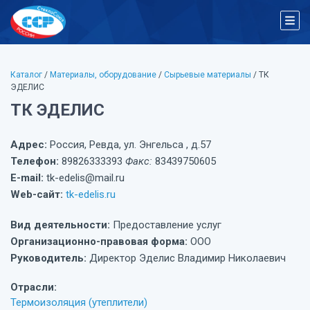
Каталог
/
Материалы, оборудование
/
Сырьевые материалы
/ ТК
ЭДЕЛИС
ТК ЭДЕЛИС
Адрес:
Россия, Ревда, ул. Энгельса , д.57
Телефон:
89826333393
Факс:
83439750605
E-mail:
tk-edelis@mail.ru
Web-сайт:
tk-edelis.ru
Вид деятельности:
Предоставление услуг
Организационно-правовая форма:
ООО
Руководитель:
Директор Эделис Владимир Николаевич
Отрасли:
Термоизоляция (утеплители)