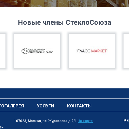
Новые члены СтеклоСоюза
ТОГАЛЕРЕЯ
УСЛУГИ
КОНТАКТЫ
РЕ
107023, Москва, пл. Журавлева д.2/1
На карте
з»