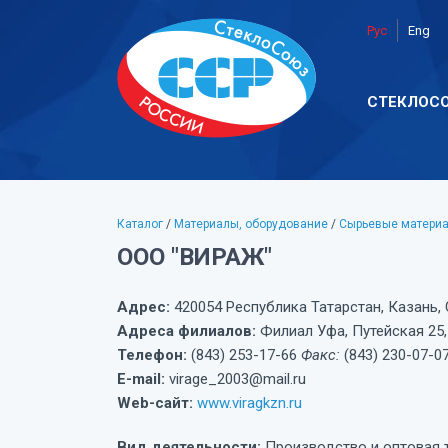
Рус
Eng
СТЕКЛОС
Каталог
/
Материалы, оборудование
/
Сырьевые матери
ООО "ВИРАЖ"
Адрес:
420054 Республика Татарстан, Казань,
Адреса филиалов:
Филиал Уфа, Путейская 25,
Телефон:
(843) 253-17-66
Факс:
(843) 230-07-0
E-mail:
virage_2003@mail.ru
Web-сайт:
www.viragkzn.ru
Вид деятельности:
Производство и оптовая 