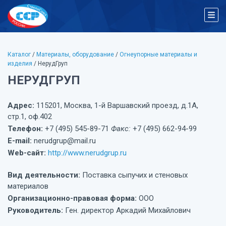
Каталог
/
Материалы, оборудование
/
Огнеупорные материалы и
изделия
/ НерудГруп
НЕРУДГРУП
Адрес:
115201, Москва, 1-й Варшавский проезд, д.1А,
стр.1, оф.402
Телефон:
+7 (495) 545-89-71
Факс:
+7 (495) 662-94-99
E-mail:
nerudgrup@mail.ru
Web-сайт:
http://www.nerudgrup.ru
Вид деятельности:
Поставка сыпучих и стеновых
материалов
Организационно-правовая форма:
ООО
Руководитель:
Ген. директор Аркадий Михайлович