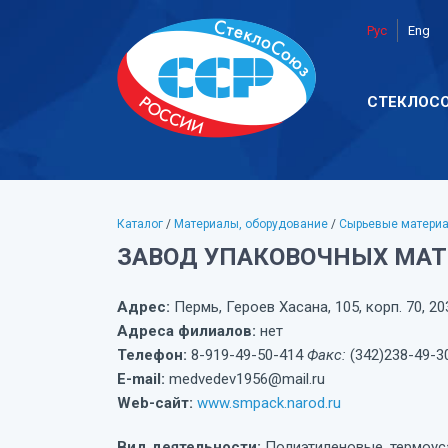
Рус
Eng
СТЕКЛОС
Каталог
/
Материалы, оборудование
/
Сырьевые матери
ЗАВОД УПАКОВОЧНЫХ МАТ
Адрес:
Пермь, Героев Хасана, 105, корп. 70, 20
Адреса филиалов:
нет
Телефон:
8-919-49-50-414
Факс:
(342)238-49-3
E-mail:
medvedev1956@mail.ru
Web-сайт:
www.smpack.narod.ru
Вид деятельности:
Полиэтиленовые, термоус