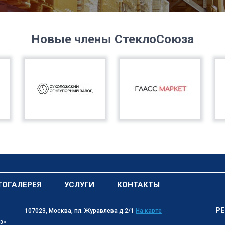
Новые члены СтеклоСоюза
ТОГАЛЕРЕЯ
УСЛУГИ
КОНТАКТЫ
РЕ
107023, Москва, пл. Журавлева д.2/1
На карте
з»