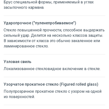
Брус специальной формы, применяемый в углах
Р
засыпочного кармана.
С
Т
У
Ударопрочное ("пуленепробиваемое")
Ф
Стекло повышенной прочности, способное выдержать
Х
сильный удар. Делится на несколько классов защиты.
Ц
В зависимости от класса это обычно закаленное или
Ч
ламинированное стекло.
Ш
Щ
Э
Узловая свиль
Я
Локализованное стекловидное включение в стекле.
Узорчатое прокатное стекло (Figured rolled glass)
Полупрозрачное прокатное стекло с узором на одной
из поверхностей.