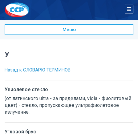
Меню
А
Б
В
У
Г
Д
Назад к СЛОВАРЮ ТЕРМИНОВ
Ж
З
Увиолевое стекло
И
К
(от латинского ultra - за пределами, viola - фиолетовый
Л
цвет) - стекло, пропускающее ультрафиолетовое
излучение.
М
Н
О
Угловой брус
П