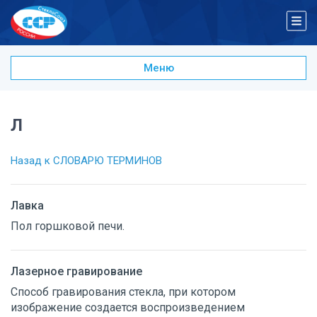
Меню
А
Б
В
Л
Г
Д
Назад к СЛОВАРЮ ТЕРМИНОВ
Ж
З
Лавка
И
К
Пол горшковой печи.
Л
М
Лазерное гравирование
Н
О
Способ гравирования стекла, при котором
изображение создается воспроизведением
П