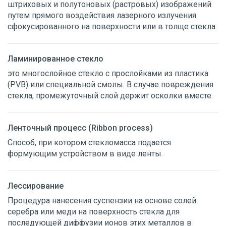
штриховых и полутоновых (растровых) изображений
Р
путем прямого воздействия лазерного излучения
С
сфокусированного на поверхности или в толще стекла.
Т
У
Ф
Ламинированное стекло
Х
это многослойное стекло с прослойками из пластика
Ц
(PVB) или специальной смолы. В случае повреждения
Ч
стекла, промежуточный слой держит осколки вместе.
Ш
Щ
Э
Ленточный процесс (Ribbon process)
Я
Способ, при котором стекломасса подается
формующим устройством в виде ленты.
Лессирование
Процедура нанесения суспензии на основе солей
серебра или меди на поверхность стекла для
последующей диффузии ионов этих металлов в