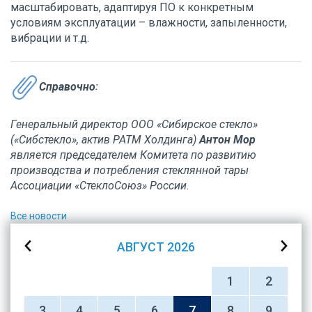
масштабировать, адаптируя ПО к конкретным
условиям эксплуатации – влажности, запыленности,
вибрации и т.д.
Справочно
:
Генеральный директор ООО «Сибирское стекло»
(«Сибстекло», актив РАТМ Холдинга)
Антон Мор
является председателем Комитета по развитию
производства и потребления стеклянной тары
Ассоциации «СтеклоСоюз» России.
Все новости
АВГУСТ
2026
1
2
3
4
5
6
7
8
9