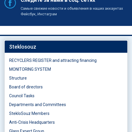
Самые свежие новости и объявления в наших аккаунтах
Фейсбук, Инстаграм
Steklosouz
RECYCLERS REGISTER and attracting financing
MONITORING SYSTEM
Structure
Board of directors
Council Tasks
Departments and Committees
StekloSouz Members
Anti-Crisis Headquarters
Glass Expert Group