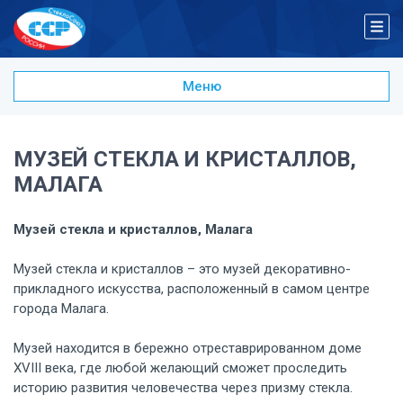
Меню
Клинское подворье (Клин, Московская область, Россия)
Музей стекла (Мурано)
Корнингский Музей Стекла (The Corning Museum of Glass)
МУЗЕЙ СТЕКЛА И КРИСТАЛЛОВ,
Музей стекла (Такома, Вашингтон)
МАЛАГА
Музей стекла и кристаллов, Малага
Музей хрусталя имени Мальцовых в Гусь-Хрустальном
Музей стекла и кристаллов, Малага
Музей хрусталя в г. Дятьково
Музей стекла и хрусталя в г. Никольске
Музей стекла и кристаллов – это музей декоративно-
Музей современного искусства в Венеции
прикладного искусства, расположенный в самом центре
города Малага.
Музей находится в бережно отреставрированном доме
XVIII века, где любой желающий сможет проследить
историю развития человечества через призму стекла.