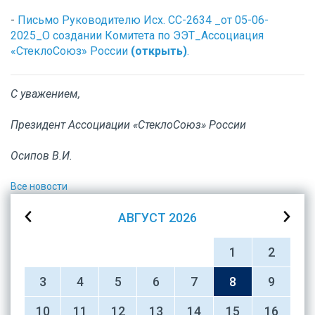
-
Письмо Руководителю Исх. CC-2634 _от 05-06-
2025_О создании Комитета по ЭЭТ_Ассоциация
«СтеклоСоюз» России
(открыть)
.
С уважением,
Президент Ассоциации «СтеклоСоюз» России
Осипов В.И.
Все новости
АВГУСТ
2026
1
2
3
4
5
6
7
8
9
10
11
12
13
14
15
16