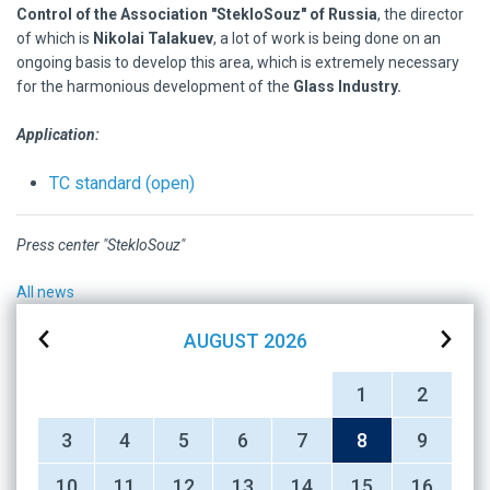
Control of the Association "StekloSouz" of Russia
, the director
of which is
Nikolai Talakuev
, a lot of work is being done on an
ongoing basis to develop this area, which is extremely necessary
for the harmonious development of the
Glass Industry.
Application:
TC standard (open)
Press center "StekloSouz"
All news
AUGUST
2026
1
2
3
4
5
6
7
8
9
10
11
12
13
14
15
16