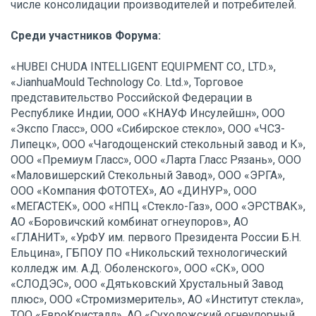
числе консолидации производителей и потребителей.
Среди участников Форума:
«HUBEI CHUDA INTELLIGENT EQUIPMENT CO., LTD.»,
«JianhuaMould Technology Co. Ltd.», Торговое
представительство Российской Федерации в
Республике Индии, ООО «КНАУФ Инсулейшн», ООО
«Экспо Гласс», ООО «Сибирское стекло», ООО «ЧСЗ-
Липецк», ООО «Чагодощенский стекольный завод и К»,
ООО «Премиум Гласс», ООО «Ларта Гласс Рязань», ООО
«Маловишерский Стекольный Завод», ООО «ЭРГА»,
ООО «Компания ФОТОТЕХ», АО «ДИНУР», ООО
«МЕГАСТЕК», ООО «НПЦ «Стекло-Газ», ООО «ЭРСТВАК»,
АО «Боровичский комбинат огнеупоров», АО
«ГЛАНИТ», «УрФУ им. первого Президента России Б.Н.
Ельцина», ГБПОУ ПО «Никольский технологический
колледж им. А.Д. Оболенского», ООО «СК», ООО
«СЛОДЭС», ООО «Дятьковский Хрустальный Завод
плюс», ООО «Стромизмеритель», АО «Институт стекла»,
ТОО «ЕвроКристалл», АО «Сухоложский огнеупорный