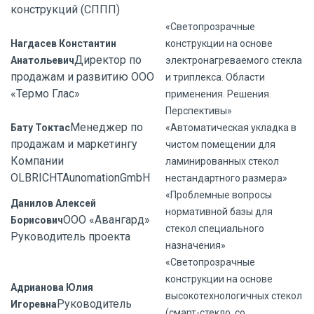
конструкций (СППП)
«Светопрозрачные
Нагдасев Константин
конструкции на основе
Директор по
Анатольевич
электронагреваемого стекла
продажам и развитию ООО
и триплекса. Области
«Термо Глас»
применения. Решения.
Перспективы»
Менеджер по
Бату Токтас
«Автоматическая укладка в
продажам и маркетингу
чистом помещении для
Компании
ламинированных стекол
OLBRICHTAunomationGmbH
нестандартного размера»
«Проблемные вопросы
Данилов Алексей
нормативной базы для
ООО «Авангард»
Борисович
стекол специального
Руководитель проекта
назначения»
«Светопрозрачные
конструкции на основе
Адрианова Юлия
высокотехнологичных стекол
Руководитель
Игоревна
(смарт-стекло, со