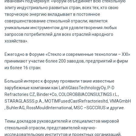
Иванович подчеркнул: «Форум объединяет всю стекольную
элиту индустриально развитых стран, всех тех, кто свою
творческую энергию вкладывает в постоянное
совершенствование стекольной отрасли; является
уникальным инструментом для удовлетворения любых
запросов потребителей для всех отраслей народного
хозяйства».
Ежегодно в Форуме «Стекло и современные технологии – XXI»
принимают участие более 200 заводов, предприятий и фирм
из более 16 стран.
Большой интерес к форуму проявили такие известные
зарубежные компании как LahtiGlassTechnologyOy, P-D
Refractories CZ, Binder+Co, COLOROBBIACONSULTINGS.r.L.,
STARAGLASSS.p.A., MOTIMFusedCastRefractoriesltd, VMAGmbH
, BuhlerAG, RossMouldInternational, MSC –SGCCRUS и другие.
Темы докладов руководителей и специалистов мировой
стекольной отрасли, представителей научно-
исследовательских институтов и проектных организаций,