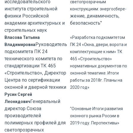
исследовательского
светопрозрачным
института строительной
конструкциям: энергосбере-
физики Российской
жение, динамичность,
академии архитектурных и
безопасность"
строительных наук
Власова Татьяна
«Разработка подкомитетом
Руководитель
Владимировна
ПК 24 «Окна, двери, ворота и
подкомитета ПК 24
комплектующие к ним» ТК
технического комитета по
465 «Строительство»
стандартизации ТК 465
нормативных документов по
«Строительство», Директор
оконной тематике. Итоги
Центра по сертификации
работы за 2018г. Планы на
оконной и дверной техники
2020 год»
Русин Сергей
Генеральный
Леонидович
директор Союза
"Основные Итоги развития
производителей
оконного рынка России в
полимерных профилей для
2019 году. Перспективы»
светопрозрачных