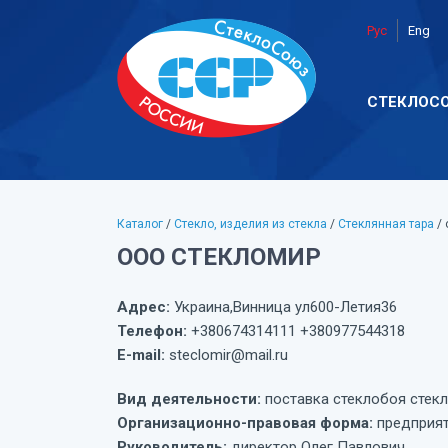
Рус
Eng
СТЕКЛОС
Каталог
/
Стекло, изделия из стекла
/
Стеклянная тара
/
ООО СТЕКЛОМИР
Адрес:
Украина,Винница ул600-Летия36
Телефон:
+380674314111 +380977544318
E-mail:
steclomir@mail.ru
Вид деятельности:
поставка стеклобоя стек
Организационно-правовая форма:
предприя
Руководитель:
директор Олег Павлович