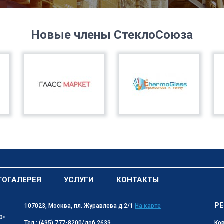
Новые члены СтеклоСоюза
ТОГАЛЕРЕЯ
УСЛУГИ
КОНТАКТЫ
РЕ
107023, Москва, пл. Журавлева д.2/1
На карте
з»
Тел.: (495) 777-8200/доб.2639
Ко