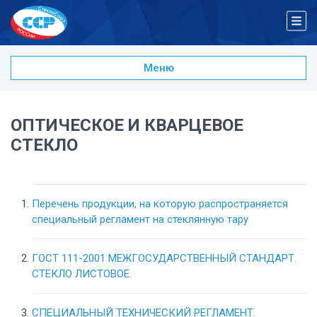
Меню
Стеклянная упаковка
Огнеупоры
Сырьевые материалы
ОПТИЧЕСКОЕ И КВАРЦЕВОЕ
Мебель из стекла
СТЕКЛО
Оборудование и инструменты
Оптическое и кварцевое стекло
Листовое стекло
Перечень продукции, на которую распространяется
специальный регламент на стеклянную тару
ГОСТ 111-2001 MEЖГОСУДАРСТВЕННЫЙ СТАНДАРТ.
СТЕКЛО ЛИСТОВОЕ.
СПЕЦИАЛЬНЫЙ ТЕХНИЧЕСКИЙ РЕГЛАМЕНТ.