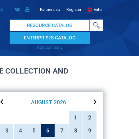
ck
Partnership
Register
Enter
RESOURCE CATALOG
ENTERPRISES CATALOG
Add company
HE COLLECTION AND
AUGUST
2026
1
2
3
4
5
6
7
8
9