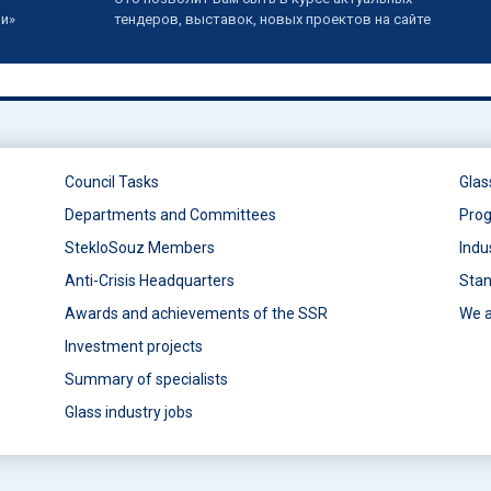
ии»
тендеров, выставок, новых проектов на сайте
Council Tasks
Glas
Departments and Committees
Prog
StekloSouz Members
Indu
Anti-Crisis Headquarters
Stan
Awards and achievements of the SSR
We a
Investment projects
Summary of specialists
Glass industry jobs