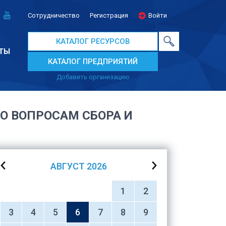
Сотрудничество
Регистрация
Войти
КАТАЛОГ РЕСУРСОВ
ТЫ
КАТАЛОГ ПРЕДПРИЯТИЙ
Добавить организацию
О ВОПРОСАМ СБОРА И
АВГУСТ
2026
1
2
3
4
5
6
7
8
9