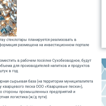
тву стеклотары планируется реализовать в
формация размещена на инвестиционном портале
азместить в рабочем посёлке Сухобезводное, будут
объема для производителей напитков и продуктов
штук в год.
ирная сырьевая база (на территории муниципалитета
ву кварцевого песка ООО «Кварцевые пески»),
со стороны промышленных предприятий и
тная логистика (ж/д пути).