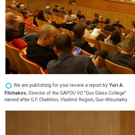
We are publishing for your review a report by
Yuri A.
Filchakov
, Director of the GAPOU VO "Gus Glass College"
named after G.F. Chekhlov, Vladimir Region, Gus-Khrustalny.