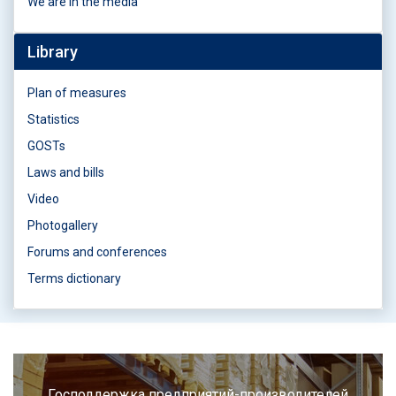
We are in the media
Library
Plan of measures
Statistics
GOSTs
Laws and bills
Video
Photogallery
Forums and conferences
Terms dictionary
Господдержка предприятий-производителей