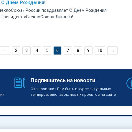
 С Днём Рождения!
теклоСоюз» России поздравляет С Днём Рождения
s (Президент «СтеклоСоюза Литвы»)!
←
2
3
4
5
6
7
8
9
10
→
Подпишитесь на новости
Это позволит Вам быть в курсе актуальных
ии»
тендеров, выставок, новых проектов на сайте