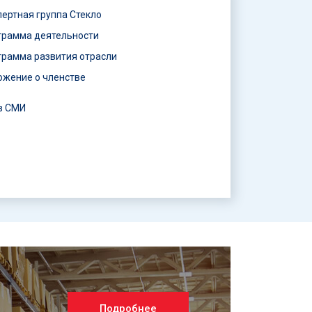
пертная группа Стекло
грамма деятельности
грамма развития отрасли
ожение о членстве
в СМИ
Подробнее