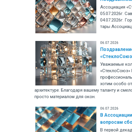
Ассоциация «С
05.07.2026г. С
04.07.2026г. Г
тары Ассоциац
06.07.2026
Поздравление
«СтеклоCоюз
Уважаемые кол
«СтеклоСоюз» 
профессиональ
хотим особо от
архитектуре. Благодаря вашему таланту и смел
просто материалом для окон.
06.07.2026
В Ассоциаци
вопросам сбо
В первой дека