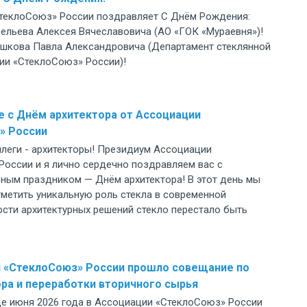
теклоСоюз» России поздравляет С Днём Рождения:
авельева Алексея Вячеславовича (АО «ГОК «Мураевня»)!
оршкова Павла Александровича (Департамент стеклянной
ии «СтеклоСоюз» России)!
 с Днём архитектора от Ассоциации
» России
леги - архитекторы! Президиум Ассоциации
России и я лично сердечно поздравляем вас с
ным праздником — Днём архитектора! В этот день мы
метить уникальную роль стекла в современной
ости архитектурных решений стекло перестало быть
и «СтеклоСоюз» России прошло совещание по
ра и переработки вторичного сырья
де июня 2026 года в Ассоциации «СтеклоСоюз» России