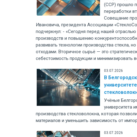
(ССР) прошло п
переработки в
Совещание про
Ивановича, президента Ассоциации «СтеклоС
подчеркнул: - «Сегодня перед нашей отрасль
производств и повышению конкурентоспособн
развивать технологии производства стекла, н
отходами. Вторичное сырьё — это стратегичес
себестоимость продукции и минимизировать 
03.07.2026
В Белгородс
университете
стекловолок
Учёные Белгор
университета и
производства стекловолокна, которая позвол
материалов и уменьшить зависимость от импор
03.07.2026