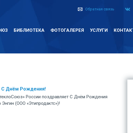
Обратная связь
ОЮЗ
БИБЛИОТЕКА
ФОТОГАЛЕРЕЯ
УСЛУГИ
КОНТАК
 С Днём Рождения!
теклоСоюз» России поздравляет С Днём Рождения
 Энгин (ООО «Этипродактс»)!