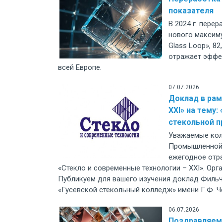
показателя
В 2024 г. пере
нового максим
Glass Loop», 8
отражает эффе
всей Европе.
07.07.2026
Доклад в рам
XXI» на тему
стекольной 
Уважаемые кол
Промышленной 
ежегодное отр
«Стекло и современные технологии – XXI». Ор
Публикуем для вашего изучения доклад Филь
«Гусевской стекольный колледж» имени Г.Ф. Че
06.07.2026
Поздравляем