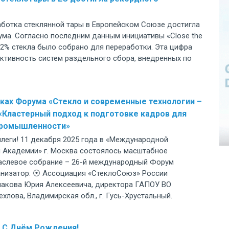
работка стеклянной тары в Европейском Союзе достигла
ума. Согласно последним данным инициативы «Close the
2,2% стекла было собрано для переработки. Эта цифра
ктивность систем раздельного сбора, внедренных по
ках Форума «Стекло и современные технологии –
: «Кластерный подход к подготовке кадров для
промышленности»
леги! 11 декабря 2025 года в «Международной
Академии» г. Москва состоялось масштабное
аслевое собрание – 26-й международный Форум
ганизатор: ⦿ Ассоциация «СтеклоСоюз» России
чакова Юрия Алексеевича, директора ГАПОУ ВО
хлова, Владимирская обл., г. Гусь-Хрустальный.
 С Днём Рождения!