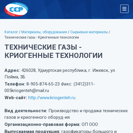
Каталог
/
Материалы, оборудование
/
Сырьевые материалы
/
Технические газы - Криогенные технологии
ТЕХНИЧЕСКИЕ ГАЗЫ -
КРИОГЕННЫЕ ТЕХНОЛОГИИ
Адрес:
426028, Удмуртская республика, г. Ижевск, ул.
Пойма, 3Б
Телефон:
8-905-874-65-23
Факс:
(3412)311-
005kriogenteh@mail.ru
Web-сайт:
http://www.kriogenteh.ru
Вид деятельности:
Производство и продажа технических
газов и криогенного оборуд-ия
Организационно-правовая форма:
ОП ООО
Выпускаемая продукция:
газофикаторы большого и